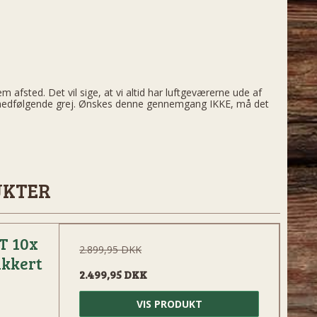
 afsted. Det vil sige, at vi altid har luftgeværerne ude af
det medfølgende grej. Ønskes denne gennemgang IKKE, må det
UKTER
T 10x
2.899,95 DKK
ikkert
2.499,95 DKK
VIS PRODUKT