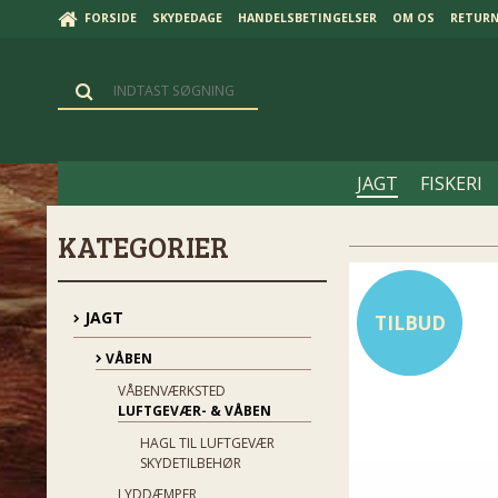
FORSIDE
SKYDEDAGE
HANDELSBETINGELSER
OM OS
RETUR
JAGT
FISKERI
KATEGORIER
JAGT
TILBUD
VÅBEN
VÅBENVÆRKSTED
LUFTGEVÆR- & VÅBEN
HAGL TIL LUFTGEVÆR
SKYDETILBEHØR
LYDDÆMPER