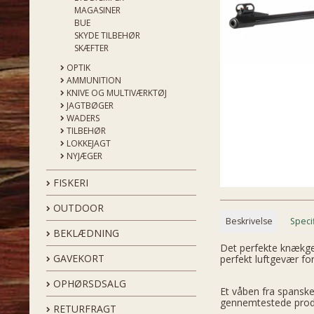
MAGASINER
BUE
SKYDE TILBEHØR
SKÆFTER
OPTIK
AMMUNITION
KNIVE OG MULTIVÆRKTØJ
JAGTBØGER
WADERS
TILBEHØR
LOKKEJAGT
NYJÆGER
FISKERI
OUTDOOR
Beskrivelse
Speci
BEKLÆDNING
Det perfekte knækgev
GAVEKORT
perfekt luftgevær fo
OPHØRSDSALG
Et våben fra spanske
gennemtestede produk
RETURFRAGT